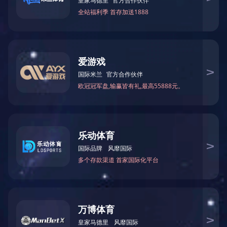
气体压力需根据材料厚度调整，确保气流稳定覆盖切割区域，既能
吹走熔渣，又能辅助控制反射激光的扩散路径。
材料预处理与固定不可忽视。切割前需清理材料表面的油污、
氧化层与杂质，避免杂质吸收激光能量产生局部高温，加剧反射风
险。材料固定需采用专门夹具，确保切割过程中无位移，防止因材
料晃动导致激光焦点偏移，引发反射能量波动。
高反射材料切割的安全防护重点
设备防护系统检查是基础。开机前需确认激光切割机的防护罩
完好无损，防护玻璃符合高反射激光防护标准，能有效阻挡反射激
光外泄。设备需配备专门的激光反射收集装置，避免反射激光直接
照射设备内部部件，造成镜片损坏或电路故障。同时检查急停按
钮、激光联锁装置功能正常，确保突发情况可快速切断激光源。
操作人员防护措施必须到位。需穿戴专业的激光防护眼镜，其
防护波长需与切割机激光波长匹配，避免反射激光灼伤眼睛。操作
时需佩戴阻燃手套，防止材料高温边缘或熔渣烫伤手部，同时穿着