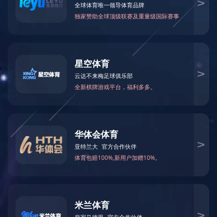
新能源电机定转子铁芯激光焊接机
新利·体育(中国)官方网站阀芯焊接工作站
新能源汽车零配件激光焊接机
激光智能生产线
新能源电机定子铁芯激光焊接产线
新能源电机转子铁芯自动检测压铆产线
激光清洗系列
新利·体育(中国)官方网站清洗机
激光加工服务
电机定转子铁芯快速打样加工服务
案例展示
行业解决方案
汽车行业激光智能解决方案
轨道交通行业激光智能加工解决方案
水泵风机行业
眼镜行业
水暖洁具行业
厨具五金行业
包装赋码及标机
礼品定制
家电行业
当前位置：
首页
>
案例展示
>
行业解决方案
>
礼品定制