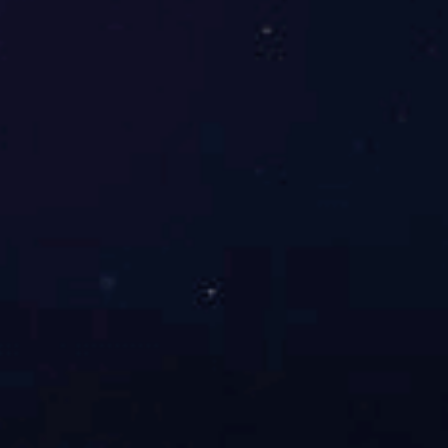
企业微信
微信公众号
|
导航链接入口
产品中心
服务范围
新闻中心
案例展示
关于我们
登录入口
鄂公网安备42018502007872号
©2025 武汉创恒世纪激光科技有限公司 版权所有