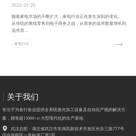
2025-01-20
随着家电市场的不断扩大，家电行业正在发生深刻的变化。
从传统的离线零售到电子商务之战，从简单的追求数量增长到
追求质...
家电行业
|
关于我们
专注于为各行各业提供全系统激光加工设备及自动化产线的解决方
案，拥有超15000+㎡大型现代化的生产基地
武汉总部：湖北省武汉市东湖高新技术开发区光谷三路777号
综合保税区一号标准厂房1层