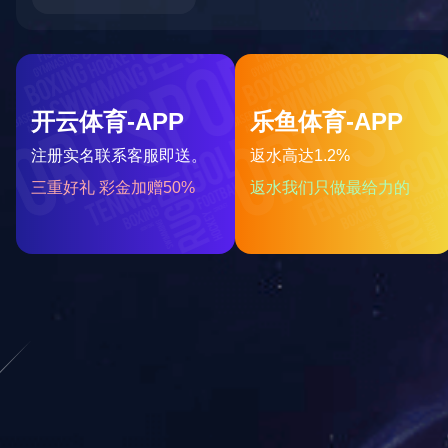
眼镜行业一站式激光加工解决方案
上一篇
当前市场消费者对眼镜的精细程度和美观的要求越来越高，因
表现出类似于电子束焊接的巨大潜力。