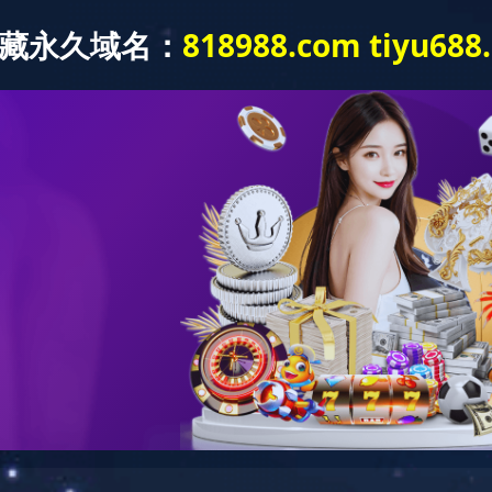
案例展示
服务支持
关于创恒
新闻中心
>
眼镜行业
>
新利·体育(中国)官方网站眼镜架激光焊接方案