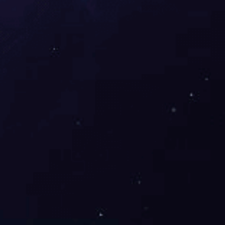
焊接前，必须先将焊接区域的表面打磨干净，然后再进行焊接，然后
处理工艺;
;
的板材。还有一些功率从几十瓦到几百瓦的低功率连续激光器，广泛