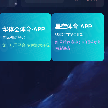
网站眼镜行业切一站式切割解决方案
焊接方面，可以一次性完全焊接几毫米厚的钢板，并且在焊接过程中