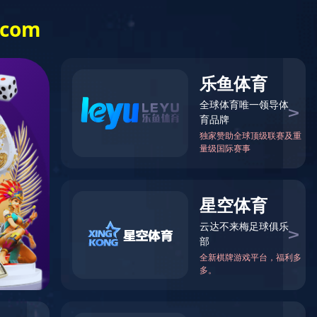
400-027-8558
电话:
登录入口