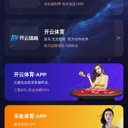
可以切割不同厚度的材料板材，是工业切割不可或缺的重要配
件。
3.更快的切割速度：具有更高的切割速度，特别是对于薄板
材料。
厨具产品用于激光制作的优势是很大的，金属激光切割机也
就是光纤激光切割机，专门切割金属材料的激光设备。除此之
外，骏屹激光还为客户提供了多种机器机型：激光手持焊接机、
激光切管机等，激光切割机利用激光无接触加工的特点，切割的
产品无挤压变形，切割迅速、无粉尘，智能环保。金属激光切割
机的加工精度高，产品需求较高的时候，激光切割就是非常好的
选择了，还节省成本。
上一篇:
新利·体育(中国)官方网站光纤激光打标在厨具行业的
应用
下一篇:
新利·体育(中国)官方网站在食品包装赋码上的应用