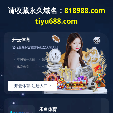
取消
取消
首页
历史记录
清空记录
分享到
产品中心
新浪微博
微信
案例展示
激光打标系列
百度贴吧
服务支持
激光切割系列
行业解决方案
光纤激光打标机
豆瓣
案例展示
QQ好友
Products center
关于创恒
激光焊接系列
客户案例
紫外线激光打标机
精密激光切割机
汽车行业激光智能解决方案
行业解决方案
客户案例
新闻中心
激光智能生产线
创客说
走进创恒
CO2激光打标机
大幅激光切割机
新利·体育(中国)官方网站CX-CE-1500手持焊接机_激
轨道交通行业激光智能加工解决方案
创客说
登录入口
激光清洗系列
科技创恒
公司新闻
在线飞行激光打标机
管材激光切割机
新利·体育(中国)官方网站机械手臂激光焊接机
新能源电机定子铁芯激光焊接产线
水泵风机行业
激光加工服务
加入创恒
展会活动
CX-3D系列激光打标机
电机定转子铁芯单工位激光焊接机
新能源电机转子铁芯自动检测压铆产线
新利·体育(中国)官方网站清洗机
眼镜行业